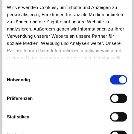
Wir verwenden Cookies, um Inhalte und Anzeigen zu
personalisieren, Funktionen für soziale Medien anbieten
zu können und die Zugriffe auf unsere Website zu
analysieren. Außerdem geben wir Informationen zu Ihrer
Verwendung unserer Website an unsere Partner für
soziale Medien, Werbung und Analysen weiter. Unsere
Partner führen diese Informationen möglicherweise mit
weiteren Daten zusammen, die Sie ihnen bereitgestellt
Verkauf & Aktivierung von Prepaid
haben oder die sie im Rahmen Ihrer Nutzung der Dienste
Sim-Karten
gesammelt haben.
Einwilligungsauswahl
Notwendig
SIM-Karten für Lebara, Lycamobile, Ortel
Mobile, Ay-Yildiz, O2
Präferenzen
Statistiken