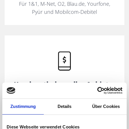
Für 1&1, M-Net, O2, Blau.de, Yourfone,
Pyür und Mobilcom-Debitel
Handyguthaben aller Anbieter
Aufladung aller Handyguthaben inkl.
Zustimmung
Details
Über Cookies
Wertgutscheinen wie Amazon, Paysafe,
Playsation, Xbox u.v.m.
Diese Webseite verwendet Cookies