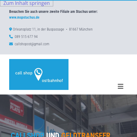
Zum Inhalt springen
Besuchen Sie auch unsere zweite Filiale am Stachus unter:
www.mspstachus.de

Orleansplatz 11, in der Buspassage • 81667 München

089 515 677 94

callshopost@gmail.com
CALLSHOP
UND
GELDTRANSFER