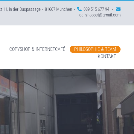
tz 11, in der Buspassage • 81667 München •
089 515 677 94
•


callshopost@gmail.com
S
COPYSHOP & INTERNETCAFÉ
PHILOSOPHIE & TEAM
KONTAKT