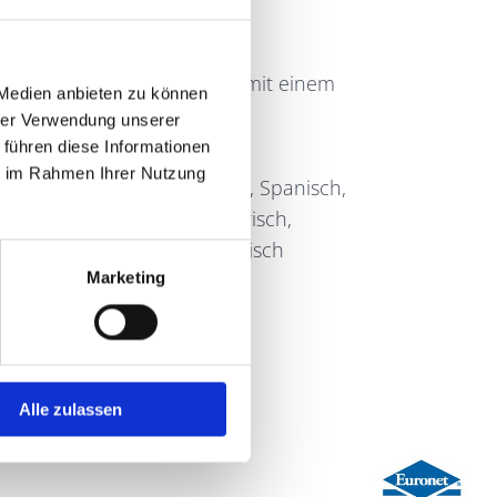
rnational aufgestellt um
eder Kunde gut beraten und mit einem
 Medien anbieten zu können
serem Geschäft geht.
hrer Verwendung unserer
 führen diese Informationen
ie im Rahmen Ihrer Nutzung
prachen: Deutsch, Englisch, Spanisch,
, Rumänisch, Russisch, Ungarisch,
abisch, Kurdisch, und Amharisch
Marketing
Alle zulassen