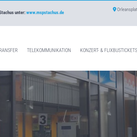
Orleanspla

 Stachus unter:
www.mspstachus.de
RANSFER
TELEKOMMUNIKATION
KONZERT- & FLIXBUSTICKET