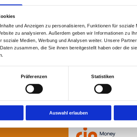
Unser Team ist sehr inte
Cookies
sicherzustellen, dass j
nhalte und Anzeigen zu personalisieren, Funktionen für soziale
sicheren Gefühl aus un
Website zu analysieren. Außerdem geben wir Informationen zu I
r soziale Medien, Werbung und Analysen weiter. Unsere Partner
 Daten zusammen, die Sie ihnen bereitgestellt haben oder die s
Wir sprechen folgende S
n.
Punjabi/Hindi (Indisch)
Albanisch, Serbisch, Ar
(Äthiopisch).
Präferenzen
Statistiken
Auswahl erlauben